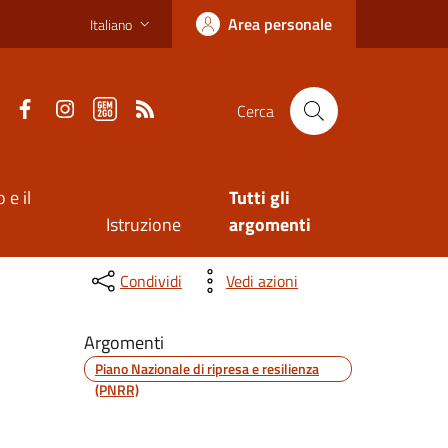
Area personale
Italiano
Facebook
Instagram
Gem2Go App
RSS
Cerca
 e il
Tutti gli
Istruzione
argomenti
Condividi
Vedi azioni
Argomenti
Piano Nazionale di ripresa e resilienza
(PNRR)