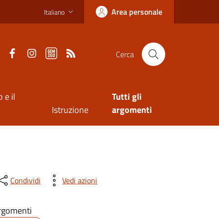
Area personale
Italiano
Facebook
Instagram
Gem2Go App
RSS
Cerca
 e il
Tutti gli
Istruzione
argomenti
Condividi
Vedi azioni
rgomenti