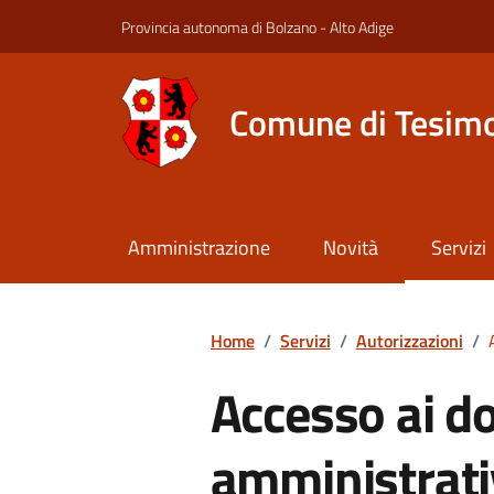
Provincia autonoma di Bolzano - Alto Adige
Comune di Tesim
Amministrazione
Novità
Servizi
Home
/
Servizi
/
Autorizzazioni
/
Accesso ai d
amministrati