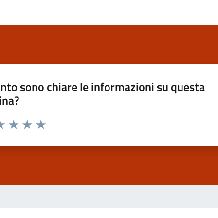
nto sono chiare le informazioni su questa
ina?
luta 1 stelle su 5
Valuta 2 stelle su 5
Valuta 3 stelle su 5
Valuta 4 stelle su 5
Valuta 5 stelle su 5