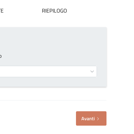
TE
RIEPILOGO
o
Avanti