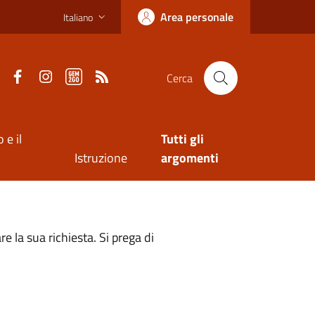
Area personale
Italiano
Facebook
Instagram
Gem2Go App
RSS
Cerca
 e il
Tutti gli
Istruzione
argomenti
 la sua richiesta. Si prega di